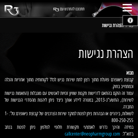
פתח
תפריט
מובייל
R3
הצהרת נגישות
הצהרת נגישות
מבוא
קבוצת ניאופרם פועלת מתוך רצון לתת שירות נגיש לכלל לקוחותיה מתוך אחריות והכלה
וכמתחייב בחוק.
עמוד זה הוקם בהתאם לדרישות תקנות שוויון זכויות לאנשים עם מוגבלות (התאמות נגישות
לשירות), התשע"ג-2013, במטרה ליידע אותך כיצד ניתן ליהנות מהסדרי הנגישות של
החברה.
לשאלות, בירורים או הבהרות ניתן לפנות למוקד שירות הצרכנים של קבוצת ניאופרם:טל': 1-
800-250-255
במידה והינך נדרש לאמצעי תקשורת חלופי לטלפון ניתן לפנות בכתב
בדוא"ל:
callcenter@neopharmgroup.com