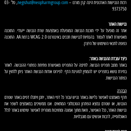
רכזת הנגישות הארגונית הינה קרן מורנו –
negishut@neopharmgroup.com
, טל' 03-
9373750
נגישות האתר
אתר זה מופעל על ידי תוכנת הנגשה המופעלת באמצעות שרת הנגשה ייעודי. התוכנה
מאפשרת לאתר לעמוד בהנחיות לנגישות תכנים באינטרנט WCAG 2.0 ברמת AA. התוכנה
כפופה לתנאי השימוש של היצרן.
כיצד עובדת ההנגשה באתר:
באתר מוצב תפריט הנגשה. לחיצה על התפריט מאפשרת פתיחת כפתורי ההנגשה. לאחר
בחירת נושא בתפריט יש להמתין לטעינת הדף. לפירוט אודות הנגשת האתר ניתן ללחוץ על
כפתור הנגישות.
הבהרה
חרף מאמצנו לאפשר גלישה באתר נגיש עבור כל דפי האתר, יתכן ויתגלו דפים באתר שטרם
הונגשו, או שטרם נמצא הפתרון הטכנולוגי המתאים. אנו ממשיכים במאמצים לשפר את
נגישות האתר, ככל האפשר, וזאת מתוך אמונה ומחויבות מוסרית לאפשר שימוש באתר לכלל
האוכלוסייה, לרבות אנשים עם מוגבלויות.