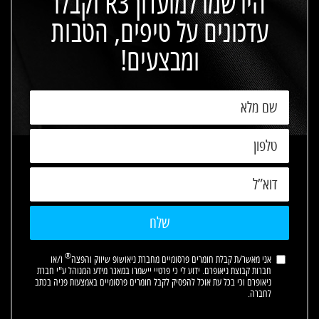
הירשמו למועדון R3 וקבלו
עדכונים על טיפים, הטבות
ומבצעים!
שם
מלא
טלפון
דוא"ל
®
אני מאשר/ת קבלת חומרים פרסומיים מחברת ניאושופ שיווק והפצה
ו/או
חברות קבוצת ניאופרם. ידוע לי כי פרטיי יישמרו במאגר מידע המנוהל ע"י חברת
ניאופרם וכי בכל עת אוכל להפסיק לקבל חומרים פרסומיים באמצעות פניה בכתב
לחברה.